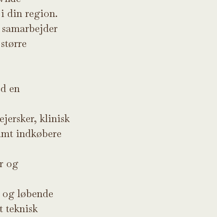
i din region.
g samarbejder
større
ed en
jersker, klinisk
amt indkøbere
r og
 og løbende
t teknisk