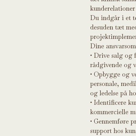
kunderelationer 
Du indgår i et 
desuden tæt med
projektimplemen
Dine ansvarsomr
•
Drive salg og
rådgivende og v
•
Opbygge og vedl
personale, medi
og ledelse på ho
•
Identificere k
kommercielle m
•
Gennemføre pr
support hos kun