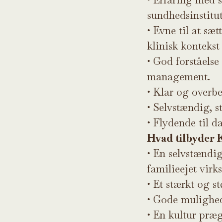
sundhedsinstitut
•
Evne til at sæt
klinisk kontekst
•
God forståelse
management.
•
Klar og overbe
•
Selvstændig, st
•
Flydende til da
Hvad tilbyder
•
En selvstændig
familieejet vir
•
Et stærkt og s
•
Gode mulighede
•
En kultur præg