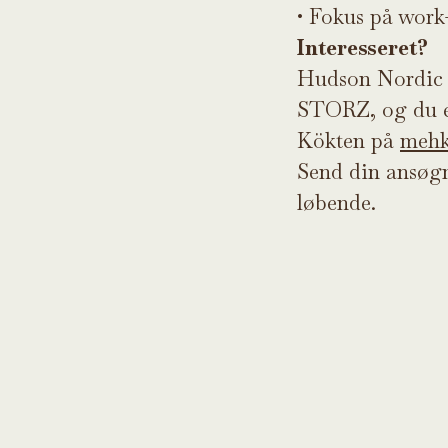
•
Fokus på work-l
Interesseret?
Hudson Nordic 
STORZ, og du e
Kökten på
mehk
Send din ansøgn
løbende.