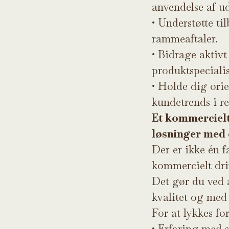
anvendelse af ud
•
Understøtte ti
rammeaftaler.
•
Bidrage aktivt
produktspecialis
•
Holde dig orie
kundetrends i r
Et kommercielt 
løsninger med e
Der er ikke én f
kommercielt driv
Det gør du ved 
kvalitet og med 
For at lykkes fo
•
Erfaring med s