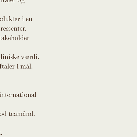
odukter i en
ressenter.
stakeholder
liniske værdi.
taler i mål.
international
god teamånd.
.