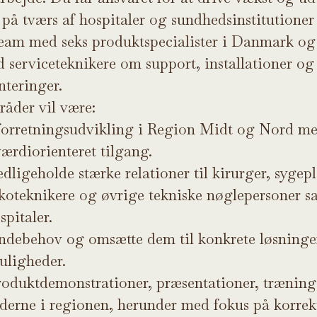
på tværs af hospitaler og sundhedsinstitutioner 
team med seks produktspecialister i Danmark o
 serviceteknikere om support, installationer og 
teringer.
åder vil være:
 forretningsudvikling i Region Midt og Nord m
ærdiorienteret tilgang.
igeholde stærke relationer til kirurger, sygeple
koteknikere og øvrige tekniske nøglepersoner s
spitaler.
undebehov og omsætte dem til konkrete løsninge
uligheder.
oduktdemonstrationer, præsentationer, træning
derne i regionen, herunder med fokus på korrek