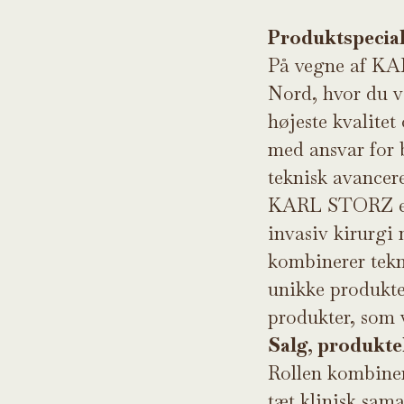
Produktspecial
På vegne af KAR
Nord, hvor du v
højeste kvalite
med ansvar for 
teknisk avancere
KARL STORZ er 
invasiv kirurgi 
kombinerer tekn
unikke produkt
produkter, som v
Salg, produkte
Rollen kombinere
tæt klinisk sama