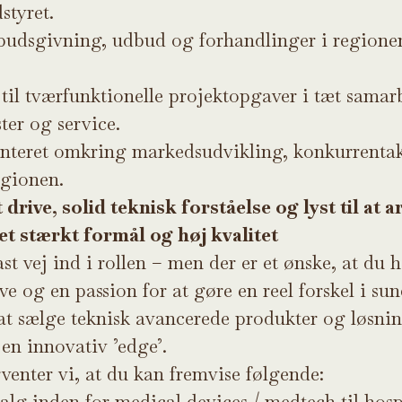
styret.
lbudsgivning, udbud og forhandlinger i regionen
 til tværfunktionelle projektopgaver i tæt samar
ter og service.
nteret omkring markedsudvikling, konkurrentak
egionen.
drive, solid teknisk forståelse og lyst til at 
t stærkt formål og høj kvalitet
ast vej ind i rollen – men der er et ønske, at du h
e og en passion for at gøre en reel forskel i su
at sælge teknisk avancerede produkter og løsnin
en innovativ ’edge’.
rventer vi, at du kan fremvise følgende:
alg inden for medical devices / medtech til hosp