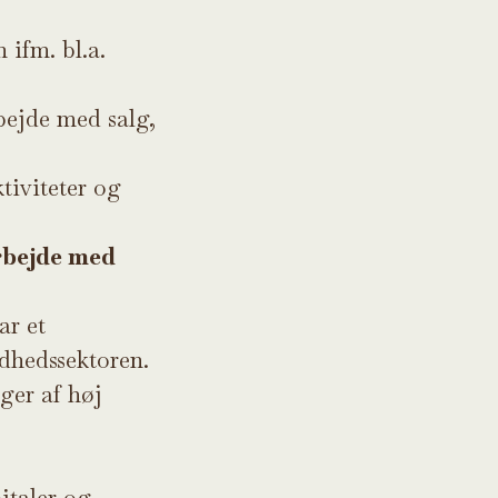
 ifm. bl.a.
bejde med salg,
tiviteter og
arbejde med
ar et
ndhedssektoren.
ger af høj
italer og