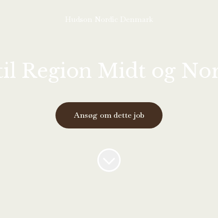
Hudson Nordic Denmark
t til Region Midt og 
Ansøg om dette job