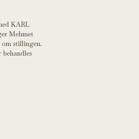
e med KARL
ager Mehmet
 om stillingen.
r behandles