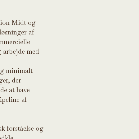
gion Midt og
løsninger af
ommercielle –
g arbejde med
og minimalt
ger, der
ede at have
peline af
sk forståelse og
vikle