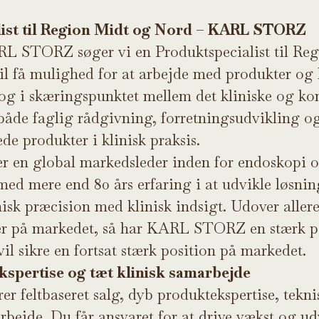
ist til Region Midt og Nord – KARL STORZ
L STORZ søger vi en Produktspecialist til Re
il få mulighed for at arbejde med produkter og 
t og i skæringspunktet mellem det kliniske og k
både faglig rådgivning, forretningsudvikling o
de produkter i klinisk praksis.
en global markedsleder inden for endoskopi 
med mere end 80 års erfaring i at udvikle løsnin
isk præcision med klinisk indsigt. Udover aller
er på markedet, så har KARL STORZ en stærk pi
il sikre en fortsat stærk position på markedet.
kspertise og tæt klinisk samarbejde
r feltbaseret salg, dyb produktekspertise, tekni
rbejde. Du får ansvaret for at drive vækst og ud